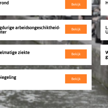
rond
H
Bekijk
gdurige arbeidsongeschiktheid-
L
Bekijk
hter
elmatige ziekte
W
Bekijk
g
piegeling
Bekijk