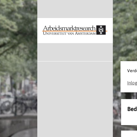
Verd
Inlo
Bed