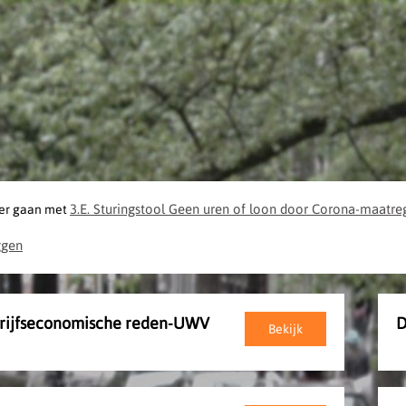
3.E. Sturingstool Geen uren of loon door Corona-maatr
er gaan met
ggen
rijfseconomische reden-UWV
D
Bekijk