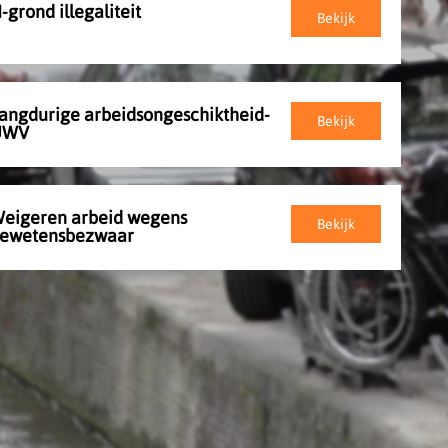
-grond illegaliteit
Bekijk
angdurige arbeidsongeschiktheid-
Bekijk
UWV
eigeren arbeid wegens
Bekijk
ewetensbezwaar