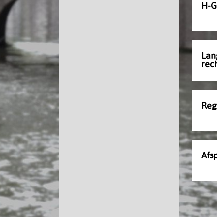
H-G
Lan
rec
Reg
Afs