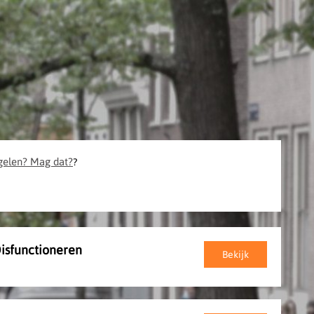
egelen? Mag dat?
?
isfunctioneren
Bekijk