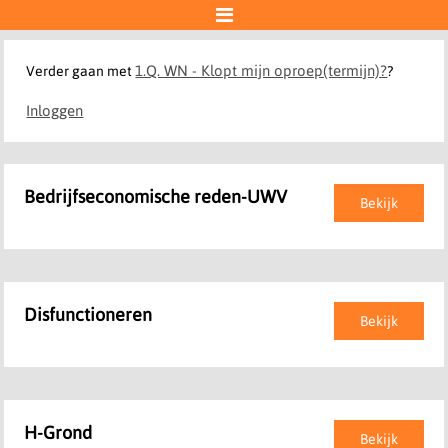

1.Q. WN - Klopt mijn oproep(termijn)?
Verder gaan met
?
Inloggen
Bedrijfseconomische reden-UWV
Bekijk
Disfunctioneren
Bekijk
H-Grond
Bekijk