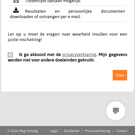
Tussentijds opslaan mogelijk;
Resultaten en persoonlijke documenten
downloaden of ontvangen per e-mail.
Let op: u moet de vragen naar waarheid invullen voor een
juiste inschatting!
privacyverklaring
Ik ga akkoord met de
. Mijn gegevens
worden niet voor andere doeleinden gebruikt.
Start
💬
© 2026 Mag Ontslag
Login
|
Disclaimer
|
Privacyverklaring
|
Contact