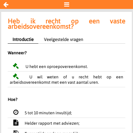


Aanbod vaste uren
Heb ik recht op een vaste
arbeidsovereenkomst?
Resultaat
Introductie
Veelgestelde vragen
Wanneer?
U hebt een oproepovereenkomst.
U wil weten of u recht hebt op een
arbeidsovereenkomst met een vast aantal uren.
Hoe?
5 tot 10 minuten invultijd;
Helder rapport met adviezen;